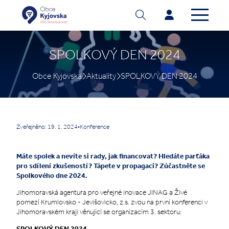
SPOLKOVÝ DEN 2024
Obce Kyjovska
Aktuality
SPOLKOVÝ DEN 2024
Zveřejněno: 19. 1. 2024
•
Konference
Máte spolek a nevíte si rady, jak financovat? Hledáte parťáka
pro sdílení zkušeností? Tápete v propagaci? Zúčastněte se
Spolkového dne 2024.
Jihomoravská agentura pro veřejné inovace JINAG a Živé
pomezí Krumlovsko - Jevišovicko, z.s. zvou na první konferenci v
Jihomoravském kraji věnující se organizacím 3. sektoru:
SPOLKOVÝ DEN 2024
.