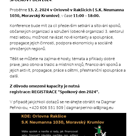
Proběhne
13. 2. 2024 v Orlovně v Rakšicích ( S.K. Neumanna
1030, Moravský Krumlov)
, v čase
11:00 - 18:00.
Konference bude mít za cíl především setkání a síťování spolků,
občanských organizací a sdružení (obecně organizací 3. sektoru)
mezi sebou, možnost navázat nové kontakty a spolupráce,
propagace jejich činnosti, podpora ekonomicky a sociálně
ohrožených regionů.
Těšit se můžete na zajímavé hosty, témata a příklady dobré
praxe, jako obnova tradic a místních krojů, financování spolků a
jejich aktivit, propagace, práce s dětmi, přeshraniční spolupráce a
další.
Z důvodu omezené kapacity je nutná
registrace:
REGISTRACE "Spolkový den 2024"
.
V případě jakýchkoli dotazů se neváhejte obrátit na Dagmar
Peřinovou,
+420 606 551 509
|
dagmar.perinova@jinag.eu